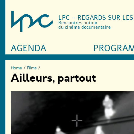
LPC - REGARDS SUR LE
Rencontres autour
du cinéma documentaire
AGENDA
PROGRA
Home
/
Films
/
Ailleurs, partout