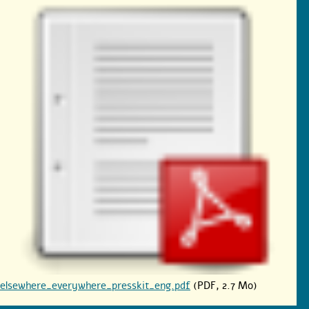
elsewhere_everywhere_presskit_eng.pdf
(PDF, 2.7 Mo)