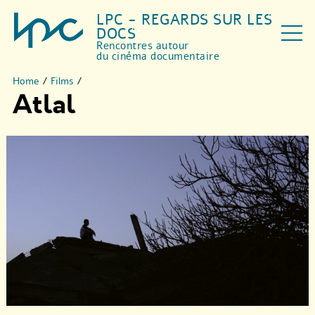
LPC - REGARDS SUR LES
DOCS
Rencontres autour
du cinéma documentaire
Home
/
Films
/
Atlal