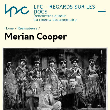
LPC - REGARDS SUR LES
DOCS
Rencontres autour
du cinéma documentaire
Home
/
Réalisateurs
/
Merian Cooper