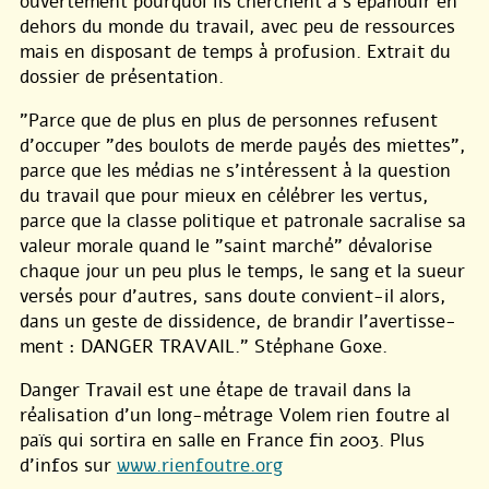
ouvertement pourquoi ils cherchent à s’épanouir en
dehors du monde du travail, avec peu de ressources
mais en disposant de temps à profusion. Extrait du
dossier de présentation.
”Parce que de plus en plus de personnes refusent
d’occuper ”des boulots de merde payés des miettes”,
parce que les médias ne s’intéressent à la question
du travail que pour mieux en célébrer les vertus,
parce que la classe politique et patronale sacralise sa
valeur morale quand le ”saint marché” dévalorise
chaque jour un peu plus le temps, le sang et la sueur
versés pour d’autres, sans doute convient-il alors,
dans un geste de dissidence, de brandir l’avertisse-
ment : DANGER TRAVAIL.” Stéphane Goxe.
Danger Travail est une étape de travail dans la
réalisation d’un long-métrage Volem rien foutre al
païs qui sortira en salle en France fin 2003. Plus
d’infos sur
www.rienfoutre.org