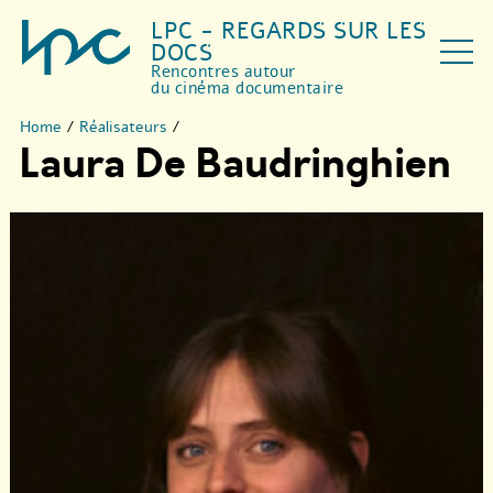
LPC - REGARDS SUR LES
DOCS
Rencontres autour
du cinéma documentaire
Home
/
Réalisateurs
/
Laura De Baudringhien