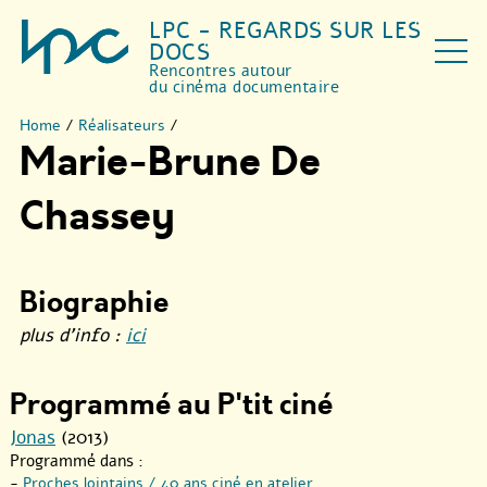
LPC - REGARDS SUR LES
DOCS
Rencontres autour
du cinéma documentaire
Home
/
Réalisateurs
/
Marie-Brune De
Chassey
Biographie
plus d’info :
ici
Programmé au P'tit ciné
Jonas
(2013)
Programmé dans :
-
Proches lointains / 40 ans ciné en atelier