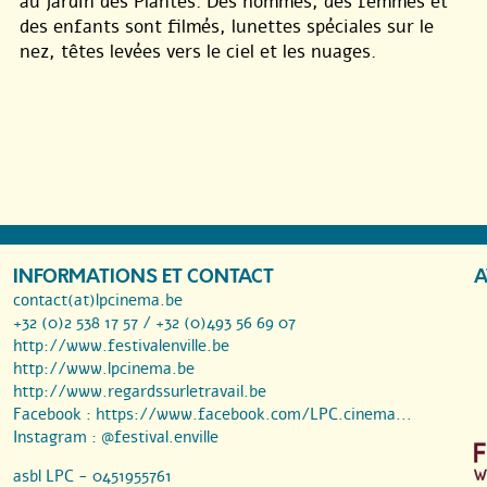
au jardin des Plantes. Des hommes, des femmes et
des enfants sont filmés, lunettes spéciales sur le
nez, têtes levées vers le ciel et les nuages.
INFORMATIONS ET CONTACT
A
contact(at)lpcinema.be
+32 (0)2 538 17 57 / +32 (0)493 56 69 07
http://www.festivalenville.be
http://www.lpcinema.be
http://www.regardssurletravail.be
Facebook :
https://www.facebook.com/LPC.cinema...
Instagram :
@festival.enville
asbl LPC - 0451955761