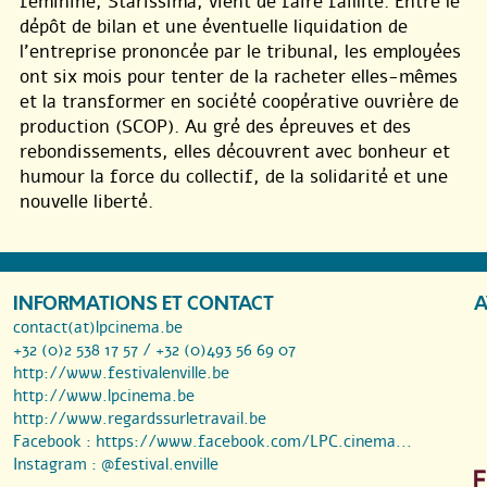
féminine, Starissima, vient de faire faillite. Entre le
dépôt de bilan et une éventuelle liquidation de
l’entreprise prononcée par le tribunal, les employées
ont six mois pour tenter de la racheter elles-mêmes
et la transformer en société coopérative ouvrière de
production (SCOP). Au gré des épreuves et des
rebondissements, elles découvrent avec bonheur et
humour la force du collectif, de la solidarité et une
nouvelle liberté.
INFORMATIONS ET CONTACT
A
contact(at)lpcinema.be
+32 (0)2 538 17 57 / +32 (0)493 56 69 07
http://www.festivalenville.be
http://www.lpcinema.be
http://www.regardssurletravail.be
Facebook :
https://www.facebook.com/LPC.cinema...
Instagram :
@festival.enville