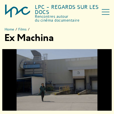
LPC - REGARDS SUR LES
DOCS
Rencontres autour
du cinéma documentaire
Home
/
Films
/
Ex Machina