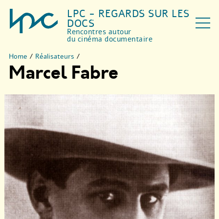
LPC - REGARDS SUR LES
DOCS
Rencontres autour
du cinéma documentaire
Home
/
Réalisateurs
/
Marcel Fabre