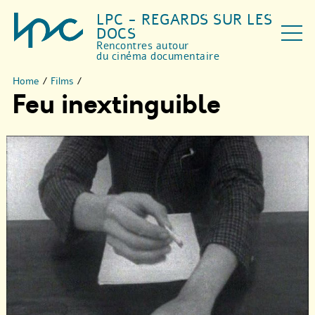
LPC - REGARDS SUR LES
DOCS
Rencontres autour
du cinéma documentaire
Home
/
Films
/
Feu inextinguible