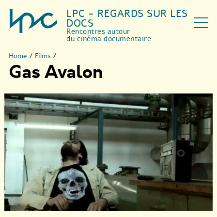
LPC - REGARDS SUR LES
DOCS
Rencontres autour
du cinéma documentaire
Home
/
Films
/
Gas Avalon