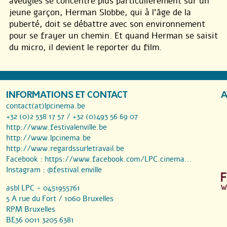
aveugles se concentre plus particulièrement sur un
jeune garçon, Herman Slobbe, qui à l’âge de la
puberté, doit se débattre avec son environnement
pour se frayer un chemin. Et quand Herman se saisit
du micro, il devient le reporter du film.
INFORMATIONS ET CONTACT
A
contact(at)lpcinema.be
+32 (0)2 538 17 57 / +32 (0)493 56 69 07
http://www.festivalenville.be
http://www.lpcinema.be
http://www.regardssurletravail.be
Facebook :
https://www.facebook.com/LPC.cinema...
Instagram :
@festival.enville
asbl LPC - 0451955761
5 A rue du Fort / 1060 Bruxelles
RPM Bruxelles
BE36 0011 3205 6381