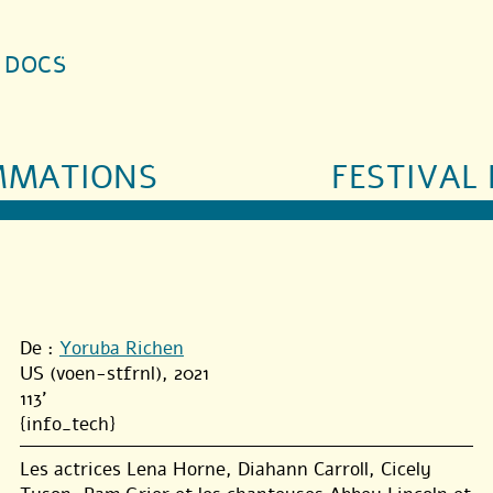
S DOCS
MMATIONS
FESTIVAL 
De :
Yoruba Richen
US (voen-stfrnl), 2021
113'
{info_tech}
Les actrices Lena Horne, Diahann Carroll, Cicely