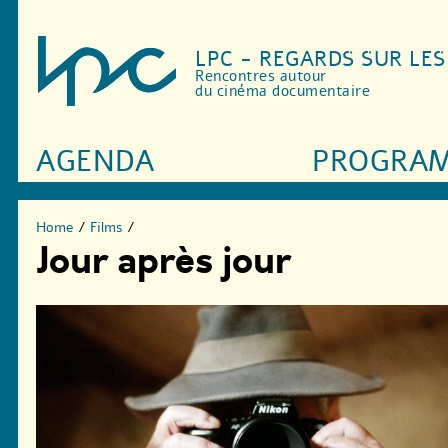
LPC - REGARDS SUR LE
Rencontres autour
du cinéma documentaire
AGENDA
PROGRA
Home
/
Films
/
Jour après jour