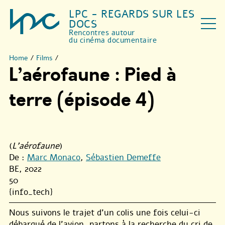
LPC - REGARDS SUR LES
DOCS
Rencontres autour
du cinéma documentaire
Home
/
Films
/
L’aérofaune : Pied à
terre (épisode 4)
(
L'aérofaune
)
De :
Marc Monaco
,
Sébastien Demeffe
BE, 2022
50
{info_tech}
Nous suivons le trajet d’un colis une fois celui-ci
débarqué de l’avion, partons à la recherche du cri de