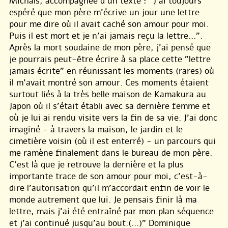
Michals, accompagnée d’un texte : "J’ai toujours
espéré que mon père m’écrive un jour une lettre
pour me dire où il avait caché son amour pour moi.
Puis il est mort et je n’ai jamais reçu la lettre...".
Après la mort soudaine de mon père, j’ai pensé que
je pourrais peut-être écrire à sa place cette "lettre
jamais écrite" en réunissant les moments (rares) où
il m’avait montré son amour. Ces moments étaient
surtout liés à la très belle maison de Kamakura au
Japon où il s’était établi avec sa dernière femme et
où je lui ai rendu visite vers la fin de sa vie. J’ai donc
imaginé - à travers la maison, le jardin et le
cimetière voisin (où il est enterré) - un parcours qui
me ramène finalement dans le bureau de mon père.
C’est là que je retrouve la dernière et la plus
importante trace de son amour pour moi, c’est-à-
dire l’autorisation qu’il m’accordait enfin de voir le
monde autrement que lui. Je pensais finir là ma
lettre, mais j’ai été entraîné par mon plan séquence
et j’ai continué jusqu’au bout.(...)” Dominique