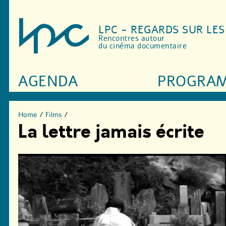
LPC - REGARDS SUR LE
Rencontres autour
du cinéma documentaire
AGENDA
PROGRA
Home
/
Films
/
La lettre jamais écrite