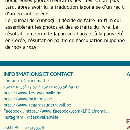
nombreuses photos d’enfants des rues. Un an plus
tard, après avoir lu la traduction japonaise d’un récit
d’un enfant coréen
Le Journal de Yunbogi, il décide de faire un film qui
assemblerait les photos et des extraits du livre. Le
résultat confronte le Japon au chaos et à la pauvreté
en Corée, résultat en partie de l’occupation nipponne
de 1905 à 1945.
INFORMATIONS ET CONTACT
A
contact(at)lpcinema.be
+32 (0)2 538 17 57 / +32 (0)493 56 69 07
http://www.festivalenville.be
http://www.lpcinema.be
http://www.regardssurletravail.be
Facebook :
https://www.facebook.com/LPC.cinema...
Instagram :
@festival.enville
asbl LPC - 0451955761