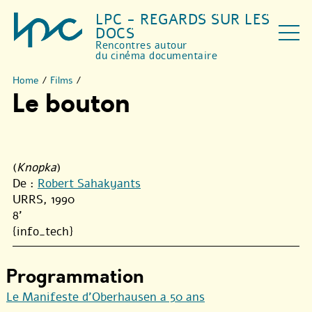
LPC - REGARDS SUR LES
DOCS
Rencontres autour
du cinéma documentaire
Home
/
Films
/
Le bouton
(
Knopka
)
De :
Robert Sahakyants
URRS, 1990
8'
{info_tech}
Programmation
Le Manifeste d’Oberhausen a 50 ans