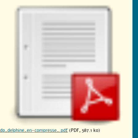
dp_delphine_en-compresse_.pdf
(PDF, 587.1 ko)