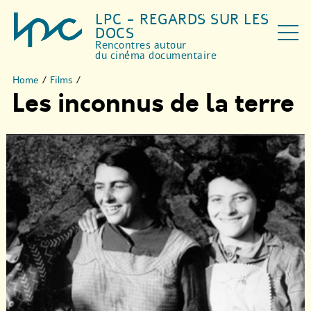
LPC - REGARDS SUR LES
DOCS
Rencontres autour
du cinéma documentaire
Home
/
Films
/
Les inconnus de la terre