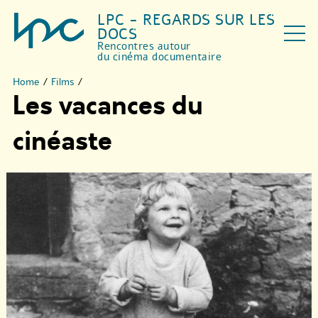
LPC - REGARDS SUR LES
DOCS
Rencontres autour
du cinéma documentaire
Home
/
Films
/
Les vacances du
cinéaste