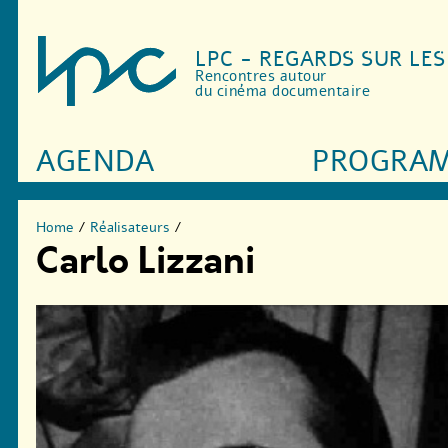
LPC - REGARDS SUR LE
Rencontres autour
du cinéma documentaire
AGENDA
PROGRA
Home
/
Réalisateurs
/
Carlo Lizzani