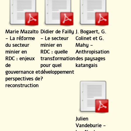
Marie Mazalto
Didier de Failly
J. Bogaert, G.
- La réforme
- Le secteur
Colinet et G.
du secteur
minier en
Mahy -
minier en
RDC : quelle
Anthropisation
RDC : enjeux
transformation
des paysages
de
pour quel
katangais
gouvernance et
développement
perspectives de
?
reconstruction
Julien
Vandeburie -