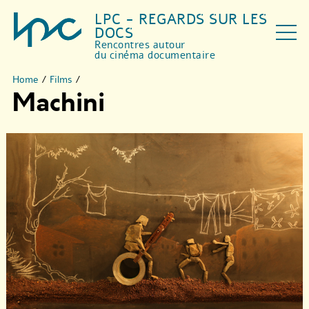
LPC - REGARDS SUR LES
DOCS
Rencontres autour
du cinéma documentaire
Home
/
Films
/
Machini