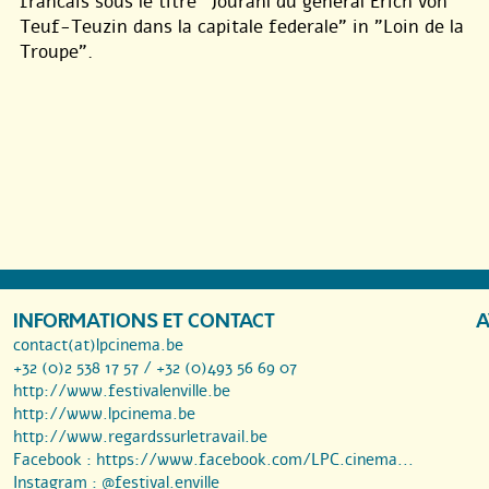
francais sous le titre "Jouranl du general Erich von
Teuf-Teuzin dans la capitale federale" in "Loin de la
Troupe".
INFORMATIONS ET CONTACT
A
contact(at)lpcinema.be
+32 (0)2 538 17 57 / +32 (0)493 56 69 07
http://www.festivalenville.be
http://www.lpcinema.be
http://www.regardssurletravail.be
Facebook :
https://www.facebook.com/LPC.cinema...
Instagram :
@festival.enville