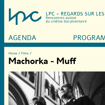
LPC - REGARDS SUR LE
Rencontres autour
du cinéma documentaire
AGENDA
PROGRA
Home
/
Films
/
Machorka - Muff