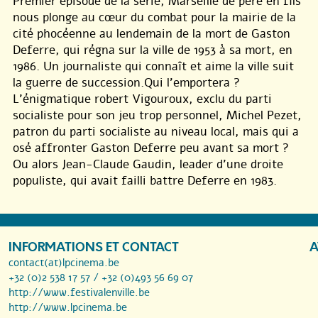
Premier épisode de la série, Marseille de père en fils
nous plonge au cœur du combat pour la mairie de la
cité phocéenne au lendemain de la mort de Gaston
Deferre, qui régna sur la ville de 1953 à sa mort, en
1986. Un journaliste qui connaît et aime la ville suit
la guerre de succession.Qui l’emportera ?
L’énigmatique robert Vigouroux, exclu du parti
socialiste pour son jeu trop personnel, Michel Pezet,
patron du parti socialiste au niveau local, mais qui a
osé affronter Gaston Deferre peu avant sa mort ?
Ou alors Jean-Claude Gaudin, leader d’une droite
populiste, qui avait failli battre Deferre en 1983.
INFORMATIONS ET CONTACT
A
contact(at)lpcinema.be
+32 (0)2 538 17 57 / +32 (0)493 56 69 07
http://www.festivalenville.be
http://www.lpcinema.be