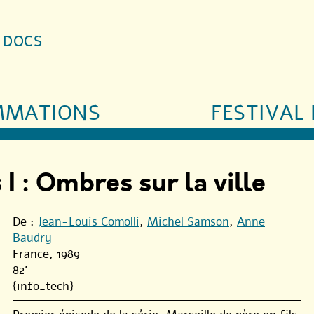
S DOCS
MMATIONS
FESTIVAL 
 I : Ombres sur la ville
De :
Jean-Louis Comolli
,
Michel Samson
,
Anne
Baudry
France, 1989
82'
{info_tech}