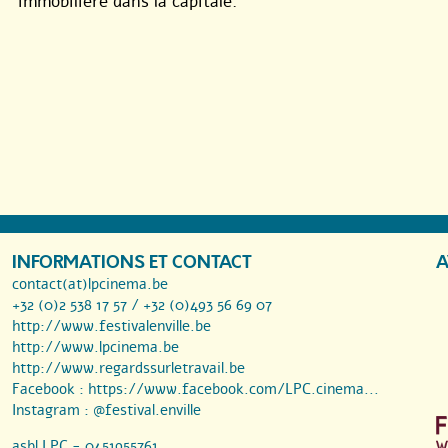
immobilière dans la capitale.
INFORMATIONS ET CONTACT
A
contact(at)lpcinema.be
+32 (0)2 538 17 57 / +32 (0)493 56 69 07
http://www.festivalenville.be
http://www.lpcinema.be
http://www.regardssurletravail.be
Facebook :
https://www.facebook.com/LPC.cinema...
Instagram :
@festival.enville
asbl LPC - 0451955761