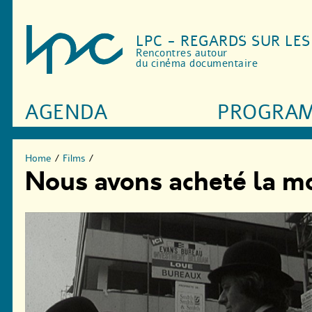
LPC - REGARDS SUR LE
Rencontres autour
du cinéma documentaire
AGENDA
PROGRA
Home
/
Films
/
Nous avons acheté la moi