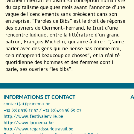
Michelin mettait en avant sa conception humaniste
du capitalisme quelques mois avant l’annonce d’une
vague de licenciements sans précédent dans son
entreprise. "Paroles de Bibs" est le droit de réponse
des ouvriers de Clermont-Ferrand, le fruit d’une
rencontre ludique, entre la littérature d’un grand
patron, François Michelin, qui aime à dire : "J’aime
parler avec des gens qui ne pense pas comme moi,
cela m’apprend beaucoup de choses", et la réalité
quotidienne des hommes et des femmes dont il
parle, ses ouvriers "les bibs".
INFORMATIONS ET CONTACT
A
contact(at)lpcinema.be
+32 (0)2 538 17 57 / +32 (0)493 56 69 07
http://www.festivalenville.be
http://www.lpcinema.be
http://www.regardssurletravail.be