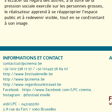
s’effacer du regard des autres, à la suite de la
pression sociale exercée sur les personnes grosses,
le réalisateur apprend à se réapproprier l’espace
public et à redevenir visible, tout en se confrontant
à son image.
INFORMATIONS ET CONTACT
A
contact(at)lpcinema.be
+32 (0)2 538 17 57 / +32 (0)493 56 69 07
http://www.festivalenville.be
http://www.lpcinema.be
http://www.regardssurletravail.be
Facebook :
https://www.facebook.com/LPC.cinema...
Instagram :
@festival.enville
asbl LPC - 0451955761
5 A rue du Fort / 1060 Bruxelles