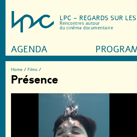
LPC - REGARDS SUR LE
Rencontres autour
du cinéma documentaire
AGENDA
PROGRA
Home
/
Films
/
Présence