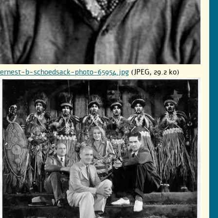
ernest-b-schoedsack-photo-65954.jpg
(JPEG, 29.2 ko)