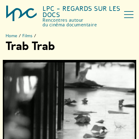
LPC - REGARDS SUR LES
DOCS
Rencontres autour
du cinéma documentaire
Home
/
Films
/
Trab Trab