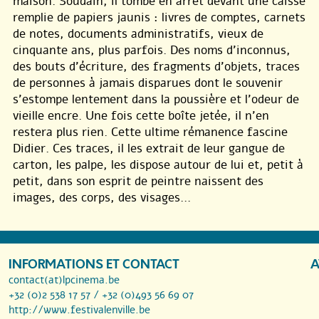
maison. Soudain, il tombe en arrêt devant une caisse
remplie de papiers jaunis : livres de comptes, carnets
de notes, documents administratifs, vieux de
cinquante ans, plus parfois. Des noms d’inconnus,
des bouts d’écriture, des fragments d’objets, traces
de personnes à jamais disparues dont le souvenir
s’estompe lentement dans la poussière et l’odeur de
vieille encre. Une fois cette boîte jetée, il n’en
restera plus rien. Cette ultime rémanence fascine
Didier. Ces traces, il les extrait de leur gangue de
carton, les palpe, les dispose autour de lui et, petit à
petit, dans son esprit de peintre naissent des
images, des corps, des visages…
INFORMATIONS ET CONTACT
A
contact(at)lpcinema.be
+32 (0)2 538 17 57 / +32 (0)493 56 69 07
http://www.festivalenville.be