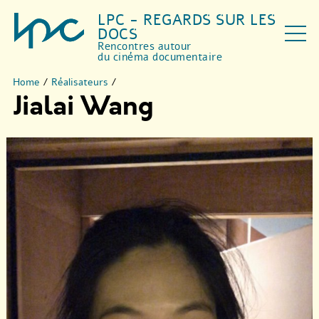
LPC - REGARDS SUR LES
DOCS
Rencontres autour
du cinéma documentaire
Home
/
Réalisateurs
/
Jialai Wang