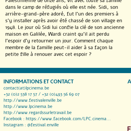
Palestinienne de onze ans, vit avec toute sa famille
dans le camp de réfugiés où elle est née. Sidi, son
arrière-grand-père adoré, fut l’un des premiers à
s’y installer après avoir été chassé de son village en
1948. Le jour où Sidi lui confie la clé de son ancienne
maison en Galilée, Wardi craint qu’il ait perdu
l’espoir d’y retourner un jour. Comment chaque
membre de la famille peut-il aider à sa façon la
petite fille à renouer avec cet espoir ?
INFORMATIONS ET CONTACT
A
contact(at)lpcinema.be
+32 (0)2 538 17 57 / +32 (0)493 56 69 07
http://www.festivalenville.be
http://www.lpcinema.be
http://www.regardssurletravail.be
Facebook :
https://www.facebook.com/LPC.cinema...
Instagram :
@festival.enville