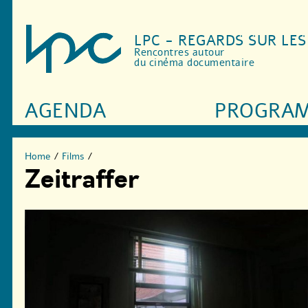
LPC - REGARDS SUR LE
Rencontres autour
du cinéma documentaire
AGENDA
PROGRA
Home
/
Films
/
Zeitraffer