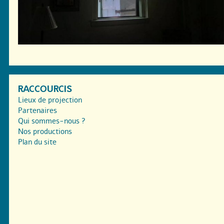
RACCOURCIS
Lieux de projection
Partenaires
Qui sommes-nous ?
Nos productions
Plan du site