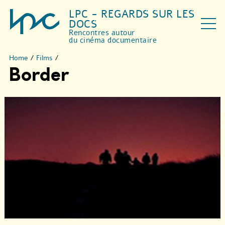
LPC - REGARDS SUR LES
DOCS
Rencontres autour
du cinéma documentaire
Home
/
Films
/
Border