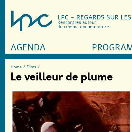
LPC - REGARDS SUR LE
Rencontres autour
du cinéma documentaire
AGENDA
PROGRA
Home
/
Films
/
Le veilleur de plume