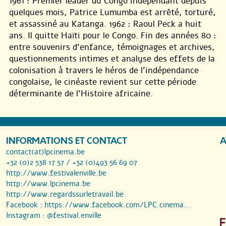
1961 : Premier leader du Congo indépendant depuis
quelques mois, Patrice Lumumba est arrêté, torturé,
et assassiné au Katanga. 1962 : Raoul Peck a huit
ans. Il quitte Haïti pour le Congo. Fin des années 80 :
entre souvenirs d’enfance, témoignages et archives,
questionnements intimes et analyse des effets de la
colonisation à travers le héros de l’indépendance
congolaise, le cinéaste revient sur cette période
déterminante de l’Histoire africaine.
INFORMATIONS ET CONTACT
A
contact(at)lpcinema.be
+32 (0)2 538 17 57 / +32 (0)493 56 69 07
http://www.festivalenville.be
http://www.lpcinema.be
http://www.regardssurletravail.be
Facebook :
https://www.facebook.com/LPC.cinema...
Instagram :
@festival.enville