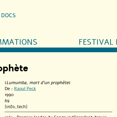
S DOCS
MMATIONS
FESTIVAL 
ophète
(
Lumumba, mort d'un prophète
)
De :
Raoul Peck
1990
69
{info_tech}