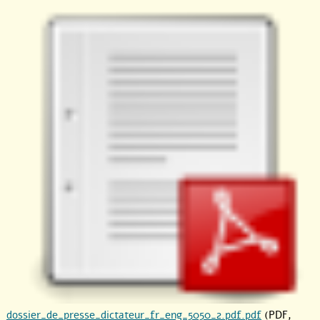
dossier_de_presse_dictateur_fr_eng_5050_2.pdf.pdf
(PDF,