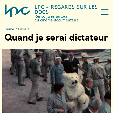
LPC - REGARDS SUR LES
DOCS
Rencontres autour
du cinéma documentaire
Home
/
Films
/
Quand je serai dictateur