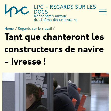
LPC - REGARDS SUR LES
DOCS
Rencontres autour
du cinéma documentaire
Home
/
Regards sur le travail
/
Tant que chanteront les
constructeurs de navire
- Ivresse !