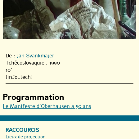
De :
Jan Švankmajer
Tchécoslovaquie , 1990
10'
{info_tech}
Programmation
Le Manifeste d’Oberhausen a 50 ans
RACCOURCIS
Lieux de projection