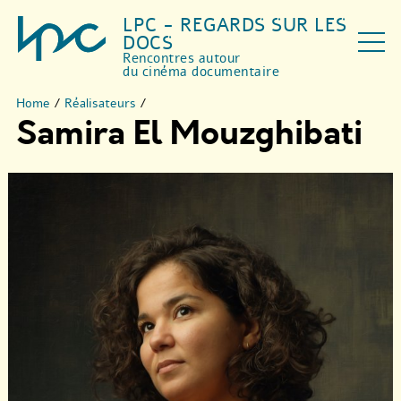
LPC - REGARDS SUR LES
DOCS
Rencontres autour
du cinéma documentaire
Home
/
Réalisateurs
/
Samira El Mouzghibati