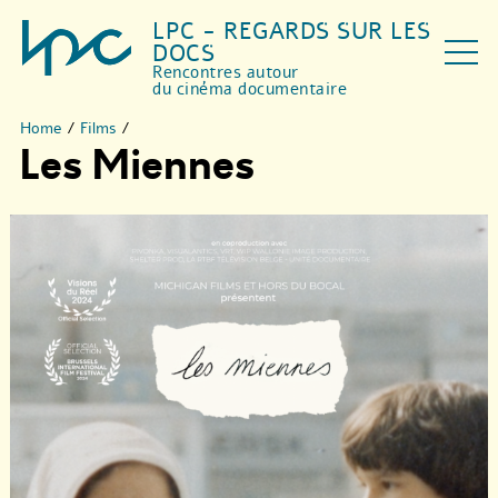
LPC - REGARDS SUR LES
DOCS
Rencontres autour
du cinéma documentaire
Home
/
Films
/
Les Miennes