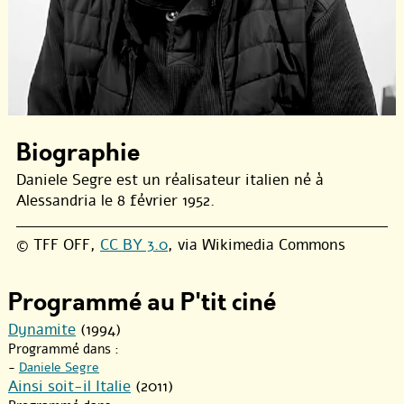
Biographie
Daniele Segre est un réalisateur italien né à
Alessandria le 8 février 1952.
© TFF OFF,
CC BY 3.0
, via Wikimedia Commons
Programmé au P'tit ciné
Dynamite
(1994)
Programmé dans :
-
Daniele Segre
Ainsi soit-il Italie
(2011)