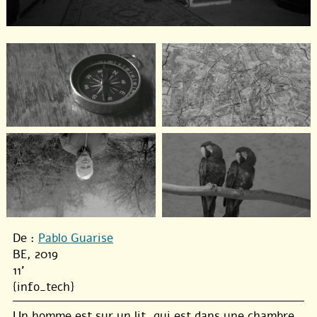
De :
Pablo Guarise
BE, 2019
11'
{info_tech}
Un homme est sur un lit, qui est dans une chambre,