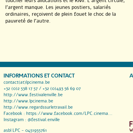
toucher leurs allocations et le RMI. L’argent circule,
l’argent manque. Les jeunes postiers, salariés
ordinaires, reçoivent de plein fouet le choc de la
pauvreté de l’autre.
INFORMATIONS ET CONTACT
A
contact(at)lpcinema.be
+32 (0)2 538 17 57 / +32 (0)493 56 69 07
http://www.festivalenville.be
http://www.lpcinema.be
http://www.regardssurletravail.be
Facebook :
https://www.facebook.com/LPC.cinema...
Instagram :
@festival.enville
asbl LPC - 0451955761