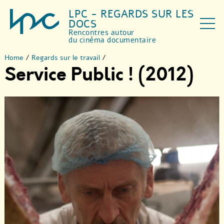
LPC - REGARDS SUR LES
DOCS
Rencontres autour
du cinéma documentaire
Home
/
Regards sur le travail
/
Service Public ! (2012)