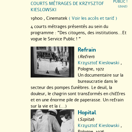
PUBLIC !
COURTS MÉTRAGES DE KRZYSZTOF
(2012)
KIESLOWSKI
19h00 ,
Cinematek
( Voir les accès et tarif )
4 courts métrages présentés au sein du
programme : "Des citoyens, des institutions...Et
vogue le Service Public ! "
Refrain
(
Refren
)
Krzysztof Kieslowski
,
Pologne, 1972
Un documentaire sur la
bureaucratie dans le
secteur des pompes funèbres. Le deuil, la
douleur, le chagrin sont transformés en chiffres
et en une énorme pile de paperasse. Un refrain
sur la vie et la (...)
Hopital
(
Szpital
)
Krzysztof Kieslowski
,
Pologne, 1976