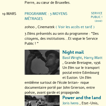
Pierre, au cœur de Bruxelles.
19 MARS
PROGRAMME : 3 MOYENS
SERVICE
PUBLIC !
MÉTRAGES
(2012)
20h00 ,
Cinematek
( Voir les accès et tarif )
3 films présentés au sein du programme : "Des
citoyens, des institutions...Et vogue le Service
Public ! "
Night mail
Basil Wright
,
Harry Watt
, Grande Bretagne, 1936
Un film sur le transport
postal entre Edimbourg
et Euston. Un film
emblème surtout de l’école britan- nique
documentaire porté par John Grierson, entre
poésie, avant garde et propagande.
Power and the land
Joris Ivens
, Etat-Unis,