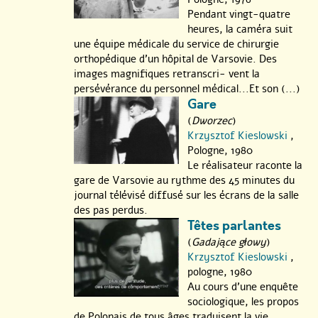
Pendant vingt-quatre
heures, la caméra suit
une équipe médicale du service de chirurgie
orthopédique d’un hôpital de Varsovie. Des
images magnifiques retranscri- vent la
persévérance du personnel médical...Et son (...)
Gare
(
Dworzec
)
Krzysztof Kieslowski
,
Pologne, 1980
Le réalisateur raconte la
gare de Varsovie au rythme des 45 minutes du
journal télévisé diffusé sur les écrans de la salle
des pas perdus.
Têtes parlantes
(
Gadające głowy
)
Krzysztof Kieslowski
,
pologne, 1980
Au cours d’une enquête
sociologique, les propos
de Polonais de tous âges traduisent la vie