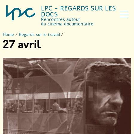
LPC - REGARDS SUR LES
DOCS
Rencontres autour
du cinéma documentaire
Home
/
Regards sur le travail
/
27 avril