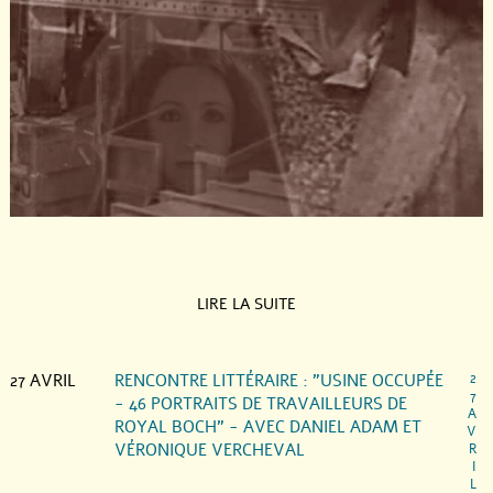
LIRE LA SUITE
27 AVRIL
RENCONTRE LITTÉRAIRE : "USINE OCCUPÉE
2
7
- 46 PORTRAITS DE TRAVAILLEURS DE
A
ROYAL BOCH" - AVEC DANIEL ADAM ET
V
VÉRONIQUE VERCHEVAL
R
I
L