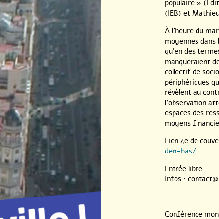
populaire » (Édi
(IEB) et Mathie
À l’heure du mar
moyennes dans le
qu’en des termes
manqueraient de
collectif de soc
périphériques qu
révèlent au contr
l’observation att
espaces des res
moyens financier
Lien 4e de couve
den-bas/
Entrée libre
Infos : contact@
—
Conférence mont