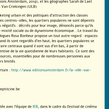
tions Amsterdam, 2019), et les géographes Sarah de Laet
u Van Criekingen (ULB)
keting urbain et des politiques d’attraction des classes
s centres-villes, les quartiers populaires ne sont dépeints
 négatifs : décriés pour leur image, dénoncés parce qu’ils
 mixité sociale ou de dynamisme économique...Le travail du
iologues Rosa Bonheur propose un tout autre regard : espaces
and ils sont regardés d’en haut, les quartiers populaires se
aire centraux quand il sont vus d’en bas, à partir de
entive de la vie quotidienne de leurs habitants. Ce sont des
sources, essentielles pour de nombreuses personnes aux
s limités.
rture :
http://www.editionsamsterdam.fr/la-ville-vue-
leptitcine.be
ée avec l’équipe de
IEB
, dans le cadre du festival de cinéma