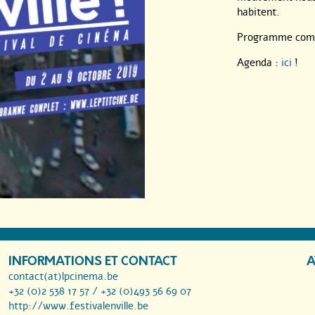
habitent.
Programme comp
Agenda :
ici
!
INFORMATIONS ET CONTACT
A
contact(at)lpcinema.be
+32 (0)2 538 17 57 / +32 (0)493 56 69 07
http://www.festivalenville.be