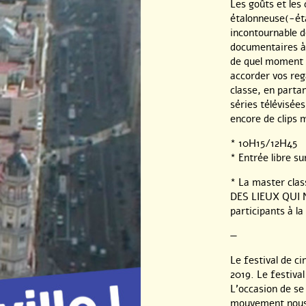
Les goûts et les
étalonneuse(-ét
incontournable de
documentaires à 
de quel moment 
accorder vos re
classe, en parta
séries télévisée
encore de clips
* 10H15/12H45
* Entrée libre su
* La master clas
DES LIEUX QUI N
participants à la
—
Le festival de ci
2019. Le festival
L’occasion de se
mouvement nous r