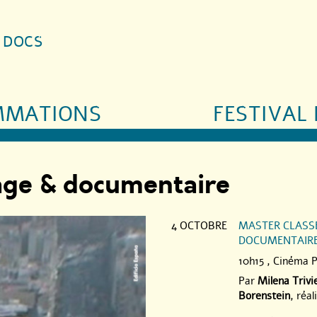
S DOCS
MMATIONS
FESTIVAL 
nage & documentaire
4 OCTOBRE
MASTER CLASS
DOCUMENTAIR
10h15 ,
Cinéma P
Par
Milena Trivi
Borenstein
, réa